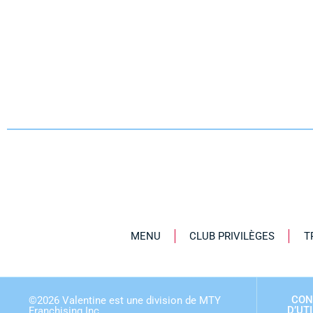
MENU
CLUB PRIVILÈGES
T
CON
©
2026
Valentine est une division de MTY
D’UT
Franchising Inc.