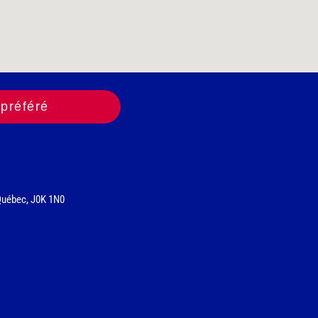
préféré
Québec, J0K 1N0