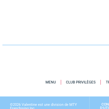
MENU
CLUB PRIVILÈGES
T
CON
©
2026
Valentine est une division de MTY
D’UT
Franchising Inc.