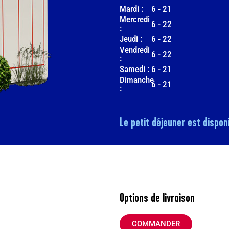
Mardi :
6
-
21
Mercredi
6
-
22
:
Jeudi :
6
-
22
Vendredi
6
-
22
:
Samedi :
6
-
21
Dimanche
6
-
21
:
Le petit déjeuner est disponi
Options de livraison
COMMANDER